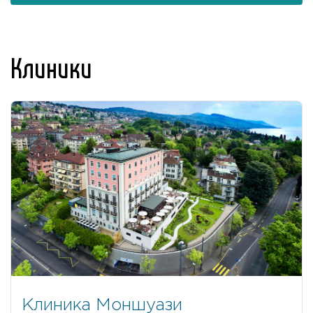
Клиники
Клиника Моншуази