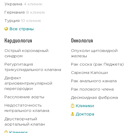
Украина
4 клиник
Германия
8 клиник
Турция
10 клиник
Все страны
Кардиология
Онкология
Острый коронарный
Опухоли щитовидной
синдром
железы
Регургитация
Рак соска (рак Педжета)
трикуспидального клапана
Саркома Капоши
Дефект
Рак анального канала
атриовентрикулярной
перегородки
Рак полового члена
Расслоение аорты
Десмоидная фиброма
Недостаточность
Клиники
митрального клапана
Доктора
Двустворчатый
аортальный клапан
Клиники