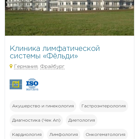
Клиника лимфатической
системы «Фёльди»
Германия
,
Фрайбург
Акушерство и гинекология
Гастроэнтерология
Диагностика (Чек Ап)
Диетология
Кардиология
Лимфология
Онкогематология