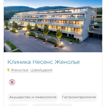
Клиника Несенс Женолье
Женолье
,
Швейцария
Акушерство и гинекология
Гастроэнтерология