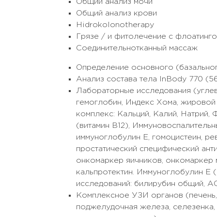
Общий анализ мочи
Общий анализ крови
Hidrokolonotherapy
Грязе / и фитолечение с флоатинг
Соединительнотканный массаж
Определение основного (базальног
Анализ состава тела InBody 770 (5
Лабораторные исследования (углев
гемоглобин, Индекс Хома, жировой
комплекс: Кальций, Калий, Натрий,
(витамин В12), Иммуновоспалительн
иммуноглобулин Е, гомоцистеин, р
простатический специфический ант
онкомаркер яичников, онкомаркер 
кальпротектин. Иммуноглобулин Е (
исследований: билирубин общий, АС
Комплексное УЗИ органов (печень,
поджелудочная железа, селезенка, 