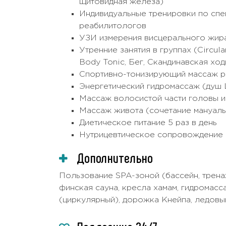
щитовидная железа)
Индивидуальные тренировки по спе
реабилитологов
УЗИ измерения висцерального жир
Утренние занятия в группах (Circul
Body Toniс, Бег, Скандинавская ход
Спортивно-тонизирующий массаж р
Энергетический гидромассаж (душ 
Массаж волосистой части головы 
Массаж живота (сочетание мануальн
Диетическое питание 5 раз в день
Нутрицевтическое сопровождение (
Дополнительно
Пользование SPA-зоной (бассейн, тренаж
финская сауна, кресла хамам, гидромас
(циркулярный), дорожка Кнейпа, ледовы