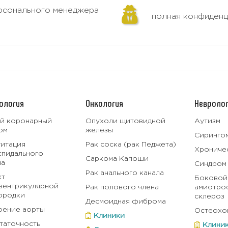
рсонального менеджера
полная конфиденц
ология
Онкология
Невролог
й коронарный
Опухоли щитовидной
Аутизм
ом
железы
Сиринго
гитация
Рак соска (рак Педжета)
Хроничес
спидального
Саркома Капоши
на
Синдром
Рак анального канала
кт
Боковой
вентрикулярной
Рак полового члена
амиотро
ородки
склероз
Десмоидная фиброма
оение аорты
Остеохо
Клиники
таточность
Клини