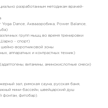
циально разработанным методикам врачей-
а
ar Yoga Dance, Аквааэробика, Power Balance,
ьба)
азличных групп мышц во время тренировки
Шарко - спорт)
и шейно-воротниковой зоны
ых, аппаратных и контрастных техник)
адаптогены, витамины, аминокислотные смеси)
ерный зал, римская сауна, русская баня,
сажный мини-бассейн, швейцарский душ
й фонтан, фитобар).