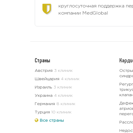
круглосуточная поддержка пе
компании MedGlobal
Страны
Карди
Австрия
3 клиник
Остры
синдр
Швейцария
4 клиник
Регур
Израиль
3 клиник
трику
клапа
Украина
4 клиник
Дефе
Германия
8 клиник
атрио
Турция
10 клиник
перег
Все страны
Рассл
Недос