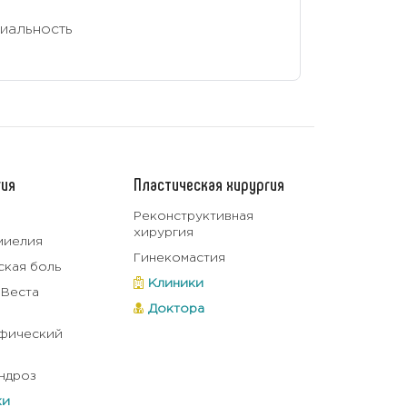
иальность
ия
Пластическая хирургия
Реконструктивная
хирургия
миелия
Гинекомастия
кая боль
Клиники
 Веста
Доктора
фический
ндроз
ки