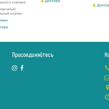
Доктора
льного клапана
Докто
ворчатый
льный клапан
ники
тора
Присоединяйтесь
К
+3804