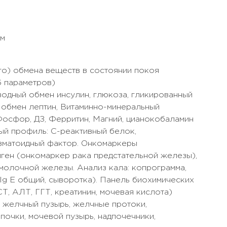
ом
о) обмена веществ в состоянии покоя
6 параметров)
одный обмен инсулин, глюкоза, гликированный
 обмен лептин, Витаминно-минеральный
 Фосфор, ДЗ, Ферритин, Магний, цианокобаламин
ый профиль: С-реактивный белок,
евматоидный фактор. Онкомаркеры
иген (онкомаркер рака предстательной железы),
молочной железы. Анализ кала: копрограмма,
Ig E общий, сыворотка). Панель биохимических
Т, АЛТ, ГГТ, креатинин, мочевая кислота)
 желчный пузырь, желчные протоки,
почки, мочевой пузырь, надпочечники,