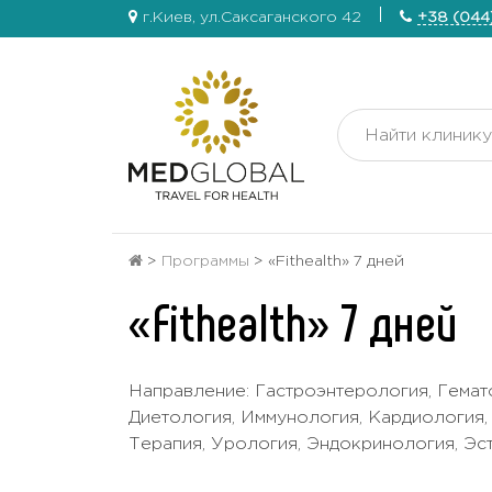
г.Киев, ул.Саксаганского 42
+38 (044
>
Программы
>
«Fithealth» 7 дней
«Fithealth» 7 дней
Направление: Гастроэнтерология, Гемато
Диетология, Иммунология, Кардиология,
Терапия, Урология, Эндокринология, Эс