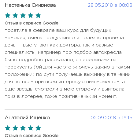
Настенька Смирнова
:
28.05.2018 в 08:08
5,0
rating
Отзыв в сервисе Google
посетила в феврале ваш курс для будущих
мамочек, очень продуктивно и полезно провела
день — выступают как доктора, так и разные
специалисты, например про подбор автокресла
было подробно рассказано, с перерывами на
перекусить (ой для нас это ж очень важно в таком
положении) по сути получаешь выжимку в течении
дня по всем при всем интересующим моментам, а
еще звезды смотрели в мою сторону и выиграла
приз в лотерее, тоже позитивненький момент.
Анатолий Ищенко
:
02.09.2018 в 19:15
5,0
rating
Отзыв в сервисе Google