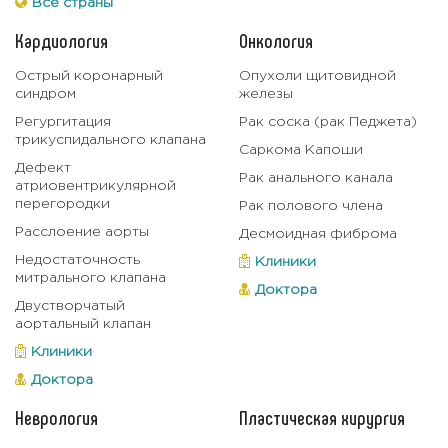
Все страны
Кардиология
Онкология
Острый коронарный
Опухоли щитовидной
синдром
железы
Регургитация
Рак соска (рак Педжета)
трикуспидального клапана
Саркома Капоши
Дефект
Рак анального канала
атриовентрикулярной
перегородки
Рак полового члена
Расслоение аорты
Десмоидная фиброма
Недостаточность
Клиники
митрального клапана
Доктора
Двустворчатый
аортальный клапан
Клиники
Доктора
Неврология
Пластическая хирургия