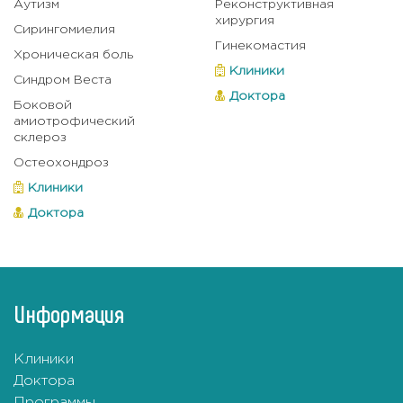
Аутизм
Реконструктивная
хирургия
Сирингомиелия
Гинекомастия
Хроническая боль
Клиники
Синдром Веста
Доктора
Боковой
амиотрофический
склероз
Остеохондроз
Клиники
Доктора
Информация
Клиники
Доктора
Программы