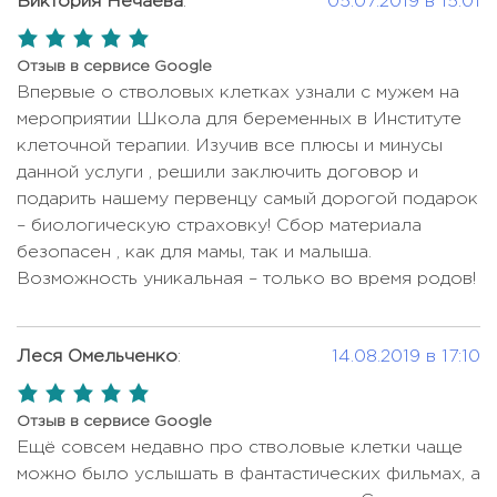
Виктория Нечаева
:
05.07.2019 в 15:01
5,0
rating
Отзыв в сервисе Google
Впервые о стволовых клетках узнали с мужем на
мероприятии Школа для беременных в Институте
клеточной терапии. Изучив все плюсы и минусы
данной услуги , решили заключить договор и
подарить нашему первенцу самый дорогой подарок
– биологическую страховку! Сбор материала
безопасен , как для мамы, так и малыша.
Возможность уникальная – только во время родов!
Леся Омельченко
:
14.08.2019 в 17:10
5,0
rating
Отзыв в сервисе Google
Ещё совсем недавно про стволовые клетки чаще
можно было услышать в фантастических фильмах, а