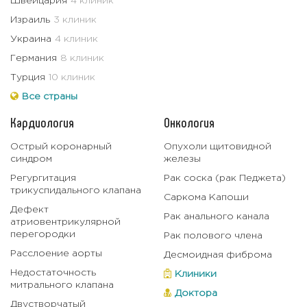
Швейцария
4 клиник
Израиль
3 клиник
Украина
4 клиник
Германия
8 клиник
Турция
10 клиник
Все страны
Кардиология
Онкология
Острый коронарный
Опухоли щитовидной
синдром
железы
Регургитация
Рак соска (рак Педжета)
трикуспидального клапана
Саркома Капоши
Дефект
Рак анального канала
атриовентрикулярной
перегородки
Рак полового члена
Расслоение аорты
Десмоидная фиброма
Недостаточность
Клиники
митрального клапана
Доктора
Двустворчатый