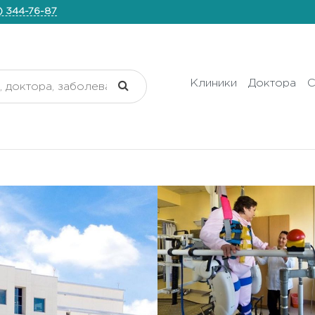
) 344-76-87
Клиники
Доктора
С