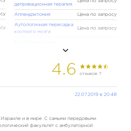
осу
Цена по запросу
депривационная терапия
осу
Аппендэктомия
Цена по запросу
Аутологичная пересадка
осу
Цена по запросу
костного мозга
осу
Блефаропластика
Цена по запросу
(коррекция век)
осу
Брахитерапия
Цена по запросу
4.6
4,6
Брахитерапия при раке
осу
Цена по запросу
rating
отзывов: 7
простаты
осу
Внутриартериальная
Цена по запросу
химиотерапия
22.07.2019 в 20:48
осу
Гамма-нож
Цена по запросу
Гистерэктомия (удаление
Цена по запросу
 Израиле и в мире. С самыми передовыми
матки)
тологический факультет с амбулаторной
осу