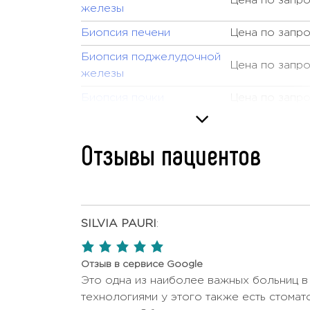
Цена по запр
железы
Биопсия печени
Цена по запр
Биопсия поджелудочной
Цена по запр
железы
Биопсия почки
Цена по запр
Биопсия щитовидной
Цена по запр
железы
Отзывы пациентов
Визуальные вызванные
Цена по запр
потенциалы (VEP-тест)
Генетический скрининг
Цена по запр
SILVIA PAURI
:
Женский осмотр
Цена по запр
5,0
Комплексная диагностика
7000 USD -
rating
Отзыв в сервисе Google
лейкоза
10000 USD
Это одна из наиболее важных больниц в
Консультация
технологиями у этого также есть стома
Цена по запр
дерматолога