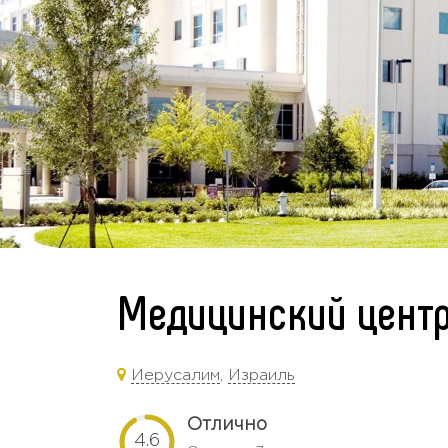
Медицинский центр
Иерусалим
,
Израиль
Отлично
4.6