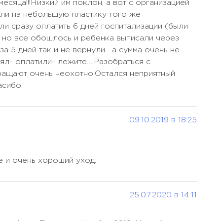
Коронарное
есяца!!!Низкий им поклон, а вот с организацией
Цена по запросу
осу
шунтирование
али на небольшую пластику того же
и сразу оплатить 6 дней госпитализации (были
Ларингэктомия
Цена по запросу
осу
 но все обошлось и ребенка выписали через
Лобэктомия (удаление
за 5 дней так и не вернули….а сумма очень не
осу
Цена по запросу
доли легкого)
нял- оплатили- лежите….Разобраться с
осу
ращают очень неохотно.Остался неприятный
Лучевая терапия при
Цена по запросу
асибо.
колоректальном раке
осу
Лучевая терапия при раке
Цена по запросу
горла
09.10.2019 в 18:25
осу
Лучевая терапия при раке
Цена по запросу
простаты
осу
е и очень хороший уход.
Медикаментозное
осу
лечение рассеянного
Цена по запросу
склероза
25.07.2020 в 14:11
осу
Окревус (окрелизумаб)
Цена по запросу