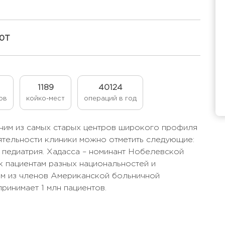
ют
1189
40124
ов
койко-мест
операций в год
ним из самых старых центров широкого профиля
ятельности клиники можно отметить следующие:
и педиатрия. Хадасса – номинант Нобелевской
к пациентам разных национальностей и
им из членов Американской больничной
ринимает 1 млн пациентов.