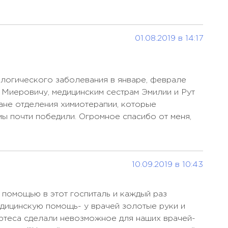
Дистальная
Цена по запросу
панкреатэктомия
0
Закрытая ринопластика
Цена по запросу
01.08.2019 в 14:17
осу
Замена тазобедренного
Цена по запросу
сустава
осу
Иммунотерапия
логического заболевания в январе, феврале
Кейтрудой
Цена по запросу
 Миеровичу, медицинским сестрам Эмилии и Рут
осу
(Пембролизумаб)
ане отделения химиотерапии, которые
мы почти победили. Огромное спасибо от меня,
Иссечение лимфатических
Цена по запросу
осу
узлов
Колэктомия (резекция
Цена по запросу
толстой кишки)
10.09.2019 в 10:43
осу
Кончик ринопластики
Цена по запросу
 помощью в этот госпиталь и каждый раз
осу
Коронарное
Цена по запросу
ицинскую помощь- у врачей золотые руки и
стентирование
осу
ртеса сделали невозможное для наших врачей-