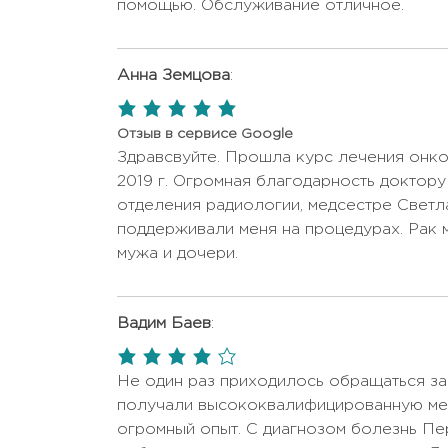
помощью. Обслуживание отличное.
Консультация
500 USD - 60
инфекциониста
USD
Анна Земцова
:
Консультация онколога
Цена по запр
5,0
Консультация
rating
Отзыв в сервисе Google
Цена по запр
офтальмолога
Здравсвуйте. Прошла курс лечения онко
2019 г. Огромная благодарность доктору
Консультация
Цена по запр
отделения радиологии, медсестре Светл
пульмонолога
поддерживали меня на процедурах. Рак 
Консультация с
мужа и дочери.
Цена по запр
неврологом
Консультация с
Вадим Баев
:
составлением плана
Цена по запр
лечения
4,0
rating
Не один раз приходилось обращаться за
Консультация уролога
Цена по запр
получали высококвалифицированную мед
Консультация хирурга
Цена по запр
огромный опыт. С диагнозом болезнь Пе