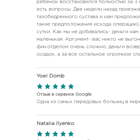
ребенок восстановился полностью за 3 м
КТ (компьютерная
Цена по запр
есть вопросы. Две недели назад приезж
томография)
тазобедренного сустава и нам предложил
КТ околоносовых пазух
Цена по запр
такие предположения исхода операции),
сутки. Как мы не добивались- деньги нам 
КТ тазовой области
Цена по запр
маленькая. Аргумент- вас никто не выго
Лабораторные анализы
Цена по запр
фин.отделом очень сложно, деньги возв
осадок, а за все остальное огромное сп
МРТ головного мозга и
позвоночника с
Цена по запр
контрастом
Yoel Domb
:
МРТ головного мозга с
Цена по запр
5,0
контрастом
rating
Отзыв в сервисе Google
МРТ одной области
Цена по запр
Одна из самых передовых больниц в мир
Мужской осмотр
Цена по запр
Онлайн консультация
Natalia Ilyenko
:
Цена по запр
онколога
5,0
Пальцевое ректальное