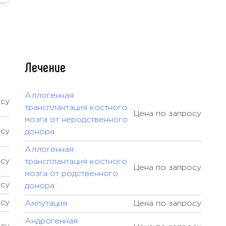
Лечение
Аллогенная
осу
трансплантация костного
Цена по запросу
мозга от неродственного
осу
донора
Аллогенная
осу
трансплантация костного
Цена по запросу
мозга от родственного
осу
донора
осу
Ампутация
Цена по запросу
Андрогенная