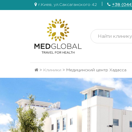
г.Киев, ул.Саксаганского 42
+38 (044
>
Клиники
>
Медицинский центр Хадасса