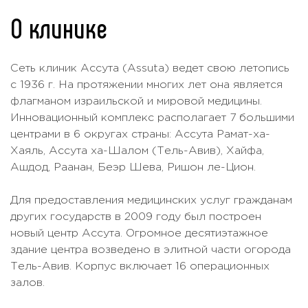
260 USD - 450
Миомэктомия (удаление миомы
О клинике
УЗИ
Цена по запросу
USD
матки)
УЗИ сердца
Цена по запросу
Нано-нож
45000 USD
Сеть клиник Ассута (Assuta) ведет свою летопись
УЗИ трансвагинальное
Цена по запросу
Оментэктомия
Цена по запросу
с 1936 г. На протяжении многих лет она является
УЗИ щитовидной железы
Цена по запросу
флагманом израильской и мировой медицины.
Оофорэктомия
Цена по запросу
Инновационный комплекс располагает 7 большими
Функциональные тесты
Операция Вертгейма
Цена по запросу
центрами в 6 округах страны: Ассута Рамат-ха-
щитовидной железы (включая T3 /
Цена по запросу
Операция катаракты с
Хаяль, Ассута ха-Шалом (Тель-Авив), Хайфа,
T4 / TSH)
Цена по запросу
имплантацией ИОЛ
Ашдод, Раанан, Беэр Шева, Ришон ле-Цион.
Холтер-мониторинг
Цена по запросу
Операция по коррекции
Цена по запросу
Для предоставления медицинских услуг гражданам
ЭКГ
Цена по запросу
косоглазия
других государств в 2009 году был построен
Электромиография (ЭМГ)
Цена по запросу
Операция при вальгусной
новый центр Ассута. Огромное десятиэтажное
Цена по запросу
деформации
здание центра возведено в элитной части огорода
3100 USD -
Эндоскопическое УЗИ
Тель-Авив. Корпус включает 16 операционных
3300 USD
Операция при приобретенных
Цена по запросу
залов.
пороках сердца
Эхокардиография
Цена по запросу