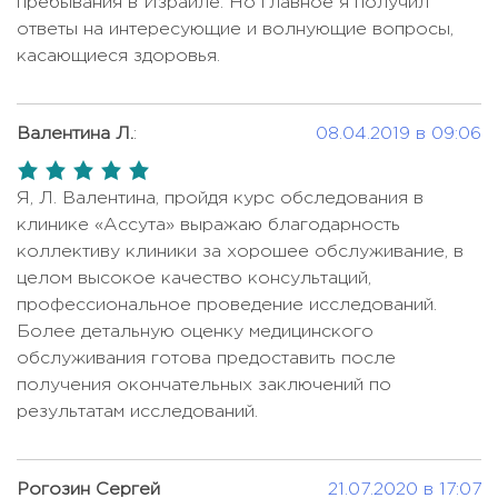
пребывания в Израиле. Но главное я получил
Кольпоскопия
Цена по запросу
Гормонотерапия рака груди
Цена по запросу
ответы на интересующие и волнующие вопросы,
Кольпоскопия с биопсией
1010 USD
касающиеся здоровья.
Дискэктомия
18000 USD
Комплексная диагностика болезни
4500 USD -
Дистальная панкреатэктомия
Цена по запросу
Паркинсона
6000 USD
Валентина Л.
:
08.04.2019 в 09:06
Желудочное шунтирование
Цена по запросу
Комплексная диагностика
Цена по запросу
5,0
косоглазия
Закрытая ринопластика
Цена по запросу
rating
Я, Л. Валентина, пройдя курс обследования в
Комплексная диагностика при
Замена коленного сустава
Цена по запросу
клинике «Ассута» выражаю благодарность
Цена по запросу
раке желудка
коллективу клиники за хорошее обслуживание, в
Замена сердечного клапана
Цена по запросу
целом высокое качество консультаций,
Комплексная диагностика при
Цена по запросу
Замена тазобедренного сустава
Цена по запросу
профессиональное проведение исследований.
раке шейки матки
Более детальную оценку медицинского
3800 USD -
Комплексная диагностика рака
3000 USD -
Иммунотерапия
обслуживания готова предоставить после
5000 USD
груди
5000 USD
получения окончательных заключений по
Иммунотерапия Кейтрудой
Комплексная диагностика рака
4000 USD -
результатам исследований.
Цена по запросу
(Пембролизумаб)
легких
6000 USD
Иммунотерапия при раке простаты
2500 USD
Комплексная диагностика рака
4000 USD -
Рогозин Сергей
21.07.2020 в 17:07