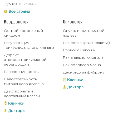
Удаление опухоли в основании
Цена по запросу
Турция
10 клиник
черепа
Все страны
Удаление опухоли гипофиза
Цена по запросу
Кардиология
Онкология
Удаление опухоли головного
30000 USD
мозга
Острый коронарный
Опухоли щитовидной
синдром
железы
Удаление опухоли и нерва глаза
Цена по запросу
Регургитация
Рак соска (рак Педжета)
трикуспидального клапана
Удаление опухоли
Саркома Капоши
Цена по запросу
Дефект
поджелудочной железы
Рак анального канала
атриовентрикулярной
перегородки
Удаление опухоли спинного мозга
Цена по запросу
Рак полового члена
Расслоение аорты
Десмоидная фиброма
Удаление опухоли яичка
Цена по запросу
Недостаточность
Клиники
Удаление паховой грыжи
Цена по запросу
митрального клапана
Доктора
Двустворчатый
Удаление полипа
Цена по запросу
аортальный клапан
двенадцатиперстной кишки
Клиники
Удаление полипов ЖКТ
Цена по запросу
Доктора
Удаление почки
Цена по запросу