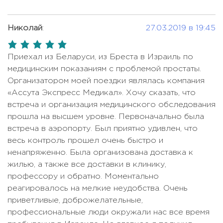
Вапоризация простаты (Зеленым
Гастроскопия
Цена по запросу
Цена по запросу
лазером)
Николай
:
27.03.2019 в 19:45
Гастроскопия с биопсией
Цена по запросу
Вертебральная пластика
Цена по запросу
5,0
Гистероскопия
Цена по запросу
rating
Приехал из Беларуси, из Бреста в Израиль по
Внутриартериальная химиотерапия
Цена по запросу
Дерматоскопия
Цена по запросу
медицинским показаниям с проблемой простаты.
Внутрибрюшинная химиотерапия
Организатором моей поездки являлась компания
40000 USD
Зрительный вызванный потенциал
HIPEC
Цена по запросу
«Ассута Экспресс Медикал». Хочу сказать, что
(VEP-тест)
встреча и организация медицинского обследования
Гастроскопия с удалением
Цена по запросу
820 USD - 1000
прошла на высшем уровне. Первоначально была
полипов
Иммуногистохимия
USD
встреча в аэропорту. Был приятно удивлен, что
Гастроэнтеростомия
Цена по запросу
весь контроль прошел очень быстро и
Интраоперационная биопсия
Цена по запросу
Гастрэктомия
12000 USD
ненапряженно. Была организована доставка к
(frozen section)
жилью, а также все доставки в клинику,
Геморроидэктомия
Цена по запросу
Капсульная эндоскопия
Цена по запросу
профессору и обратно. Моментально
Гистерэктомия (удаление матки)
Цена по запросу
реагировалось на мелкие неудобства. Очень
Кардио Check-up
Цена по запросу
приветливые, доброжелательные,
Гистерэктомия с роботом Да
Колоноскопия
Цена по запросу
Цена по запросу
профессиональные люди окружали нас все время
Винчи