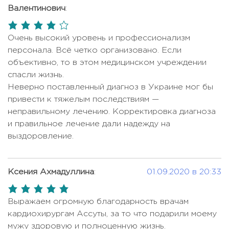
предстательной железы
6000 USD
Имплантация системы ApiFix
33465 USD
Валентинович
:
Комплексная диагностика рака
2000 USD -
Интрабим (Интраоперационная
4,0
Цена по запросу
щитовидной железы
3500 USD
радиотерапия)
rating
Очень высокий уровень и профессионализм
Комплексная диагностика
персонала. Всё четко организовано. Если
4500 USD -
Искусственное оплодотворение
Цена по запросу
рассеянного склероза
объективно, то в этом медицинском учреждении
5600 USD
(ЭКО)
спасли жизнь.
Комплексная диагностика сердца
Клиновидная резекция легкого
14000 USD
Цена по запросу
Неверно поставленный диагноз в Украине мог бы
и сосудов
Колэктомия (резекция толстой
привести к тяжелым последствиям —
Цена по запросу
Комплексная диагностика
3700 USD -
кишки)
неправильному лечению. Корректировка диагноза
щитовидной железы
4800 USD
и правильное лечение дали надежду на
3000 USD -
Конизация шейки матки
выздоровление.
Консультация гастроэнтеролога
Цена по запросу
4000 USD
Консультация гематолога
Цена по запросу
Конизация шейки матки с
Цена по запросу
биопсией
Ксения Ахмадуллина
:
01.09.2020 в 20:33
Консультация гинеколога
850 USD
5,0
Консервативное лечение
Консультация дерматолога
450 USD
Цена по запросу
rating
Выражаем огромную благодарность врачам
сколиоза
Консультация кардиолога
480 USD
кардиохирургам Ассуты, за то что подарили моему
Коронарное стентирование
15000 USD
мужу здоровую и полноценную жизнь.