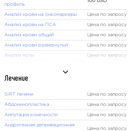
100 USD
профиль
Анализ крови на онкомаркеры
Цена по запросу
Анализ крови на ПСА
Цена по запросу
Анализ крови общий
Цена по запросу
Анализ крови развернутый
Цена по запросу
Анализ мочи
Цена по запросу
Анализ мутации гена BRAF
Цена по запросу
Лечение
Анализ на гормоны щитовидной
Цена по запросу
железы (включая Т3 / Т4 / ТТГ)
Ангиография
Цена по запросу
SIRT печени
Цена по запросу
Артроскопия
Цена по запросу
Абдоминопластика
Цена по запросу
Базовый Check-up
Цена по запросу
Ампутация конечности
Цена по запросу
Биопсия
Цена по запросу
Андрогенная депривационная
Цена по запросу