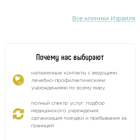
Субтотальная тиреоидэктомия
Цена по запросу
Все клиники Израиля
Таргетная терапия
Цена по запросу
Тимпанопластика
Цена по запросу
Тимэктомия
Цена по запросу
Тиреоидэктомия
Цена по запросу
Почему нас выбирают
Тонзиллэктомия
Цена по запросу
налаженные контакты с ведущими
Топическая терапия меланомы
Цена по запросу
лечебно-профилактическими
Трабекулотомия
7000 USD
учреждениями по всему миру
Трансназальное удаление
Цена по запросу
полный спектр услуг: подбор
опухоли
медицинского учреждения,
Транссфеноидальная
организация поездки и пребывания за
22500 USD
гипофизэктомия (аденомэктомия)
границей
Трахелэктомия
28140 USD