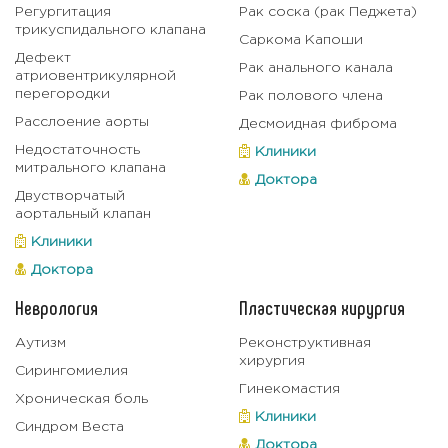
Регургитация
Рак соска (рак Педжета)
трикуспидального клапана
Саркома Капоши
Дефект
Рак анального канала
атриовентрикулярной
перегородки
Рак полового члена
Расслоение аорты
Десмоидная фиброма
Недостаточность
Клиники
митрального клапана
Доктора
Двустворчатый
аортальный клапан
Клиники
Доктора
Неврология
Пластическая хирургия
Аутизм
Реконструктивная
хирургия
Сирингомиелия
Гинекомастия
Хроническая боль
Клиники
Синдром Веста
Доктора