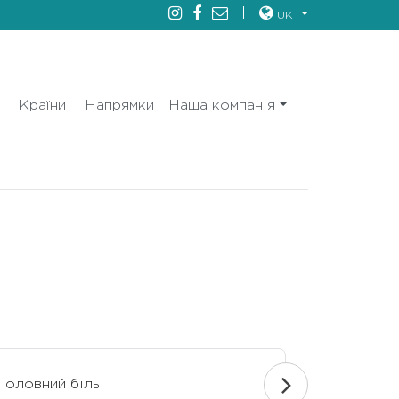
UK
і
Країни
Напрямки
Наша компанія
Головний біль
Епілепсія