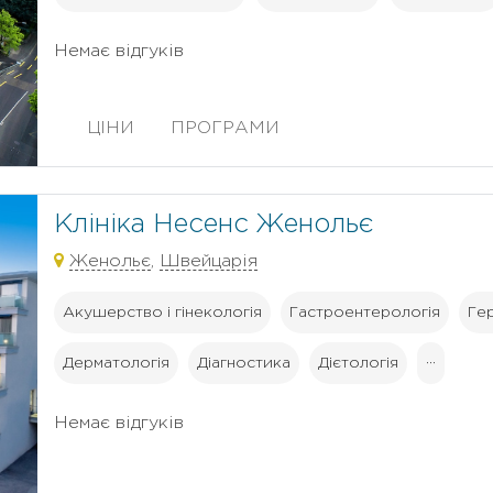
Немає відгуків
ЦІНИ
ПРОГРАМИ
Клініка Несенс Женольє
Женольє
,
Швейцарія
Акушерство і гінекологія
Гастроентерологія
Гер
Дерматологія
Діагностика
Дієтологія
···
Немає відгуків