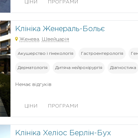
ЦІНИ
ПРОГРАМИ
Клініка Женераль-Больє
Женева
,
Швейцарія
Акушерство і гінекологія
Гастроентерологія
Ге
Дерматологія
Дитяча нейрохірургія
Діагностика
Немає відгуків
ЦІНИ
ПРОГРАМИ
Клініка Хеліос Берлін-Бух