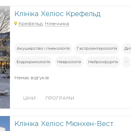
Клініка Хеліос Крефельд
Крефельд
,
Німеччина
Акушерство і гінекологія
Гастроентерологія
Ди
Ендокринологія
Неврологія
Нейрохірургія
···
Немає відгуків
ЦІНИ
ПРОГРАМИ
Клініка Хеліос Мюнхен-Вест