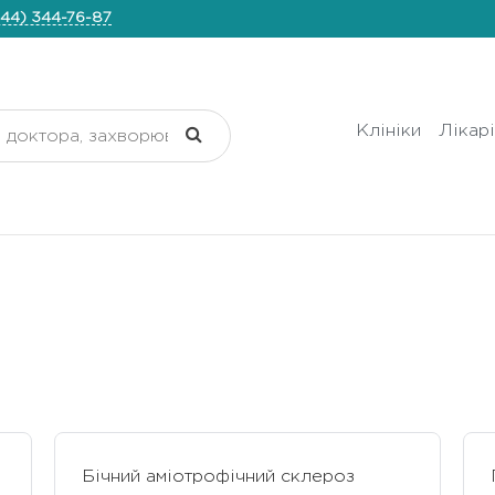
44) 344-76-87
Клініки
Лікар
Бічний аміотрофічний склероз