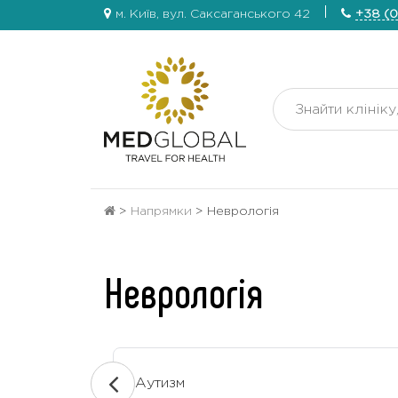
м. Київ, вул. Саксаганського 42
+38 (0
>
Напрямки
>
Неврологія
Неврологія
Аутизм