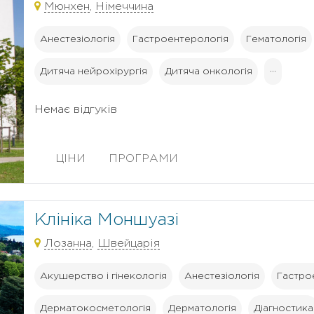
Мюнхен
,
Німеччина
Анестезіологія
Гастроентерологія
Гематологія
Дитяча нейрохірургія
Дитяча онкологія
···
Немає відгуків
ЦІНИ
ПРОГРАМИ
Клініка Моншуазі
Лозанна
,
Швейцарія
Акушерство і гінекологія
Анестезіологія
Гастро
Дерматокосметологія
Дерматологія
Діагностика