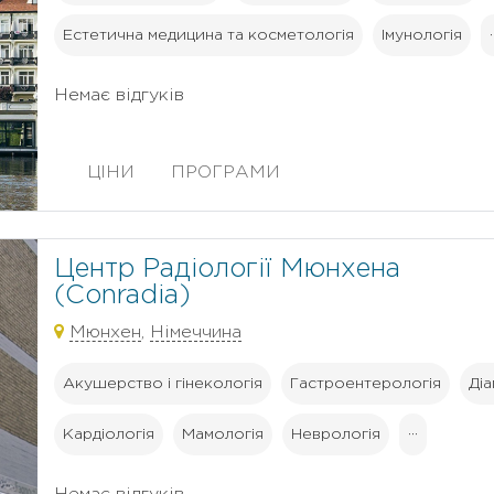
Естетична медицина та косметологія
Імунологія
·
Немає відгуків
ЦІНИ
ПРОГРАМИ
Центр Радіології Мюнхена
(Conradia)
Мюнхен
,
Німеччина
Акушерство і гінекологія
Гастроентерологія
Ді
Кардіологія
Мамологія
Неврологія
···