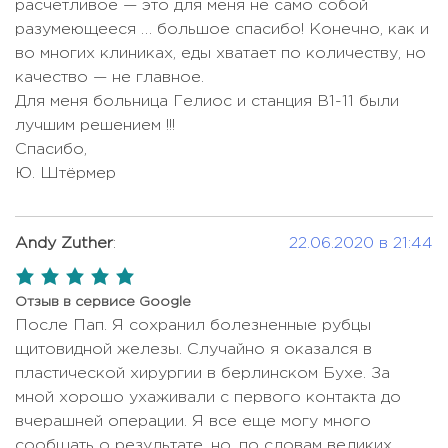
расчетливое — это для меня не само собой
Лучевая терапия при раке
Цена по запросу
Консультация уролога
Цена по запросу
разумеющееся … большое спасибо! Конечно, как и
желудка
во многих клиниках, еды хватает по количеству, но
КТ (компьютерная томография)
Цена по запросу
Лучевая терапия при раке
качество — не главное.
Цена по запросу
кишечника
КТ грудной / брюшной полостей и
Для меня больница Гелиос и станция В1-11 были
Цена по запросу
органов малого таза
лучшим решением !!!
Лучевая терапия при раке легких
Цена по запросу
Спасибо,
КТ грудной клетки
Цена по запросу
Лучевая терапия при раке матки
Цена по запросу
Ю. Штёрмер
КТ одной анатомической области
Цена по запросу
Лучевая терапия при раке
Цена по запросу
молочной железы
КТ околоносовых пазух
Цена по запросу
Andy Zuther
:
22.06.2020 в 21:44
Лучевая терапия при раке
Лабораторные анализы
1643 USD
Цена по запросу
5,0
пищевода
Маммография
Цена по запросу
rating
Отзыв в сервисе Google
Лучевая терапия при раке почки
Цена по запросу
После Пап. Я сохранил болезненные рубцы
МРТ брюшной полости
Цена по запросу
щитовидной железы. Случайно я оказался в
Лучевая терапия при раке
Цена по запросу
МРТ брюшной полости с
пластической хирургии в берлинском Бухе. За
простаты
Цена по запросу
контрастом
мной хорошо ухаживали с первого контакта до
Лучевая терапия при раке прямой
вчерашней операции. Я все еще могу много
Цена по запросу
МРТ головного мозга
Цена по запросу
кишки
сообщать о результате, но, по словам великих