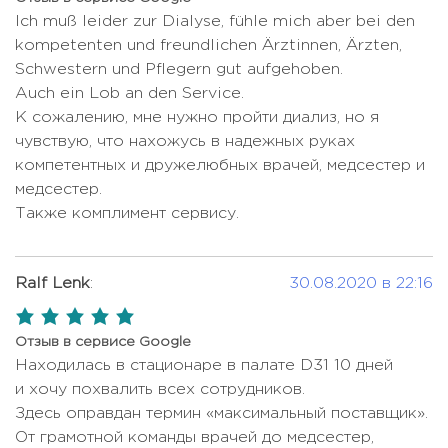
Оментэктомия
Ich muß leider zur Dialyse, fühle mich aber bei den
Цена по запросу
ПАП-тест (мазок Папаниколау)
Цена по запросу
kompetenten und freundlichen Ärztinnen, Ärzten,
Операция при вальгусной
ПЭТ-КТ
2935 USD
Цена по запросу
Schwestern und Pflegern gut aufgehoben.
деформации
Auch ein Lob an den Service.
ПЭТ-КТ при лимфоме
Цена по запросу
Операция при гинекомастии
Цена по запросу
К сожалению, мне нужно пройти диализ, но я
ПЭТ-КТ с Галлием 68 (ПСМА)
Цена по запросу
чувствую, что нахожусь в надежных руках
Операция при переломе
Цена по запросу
ПЭТ-КТ с Галлием 68(DOTATATE)
2583 USD
компетентных и дружелюбных врачей, медсестер и
предплечья
медсестер.
Ревизия гистологического
Операция при пупочной грыже
9980 USD
Цена по запросу
Также комплимент сервису.
материала
Операция при раке желудка
Цена по запросу
Рентген
Цена по запросу
Операция при раке легких
Цена по запросу
Ralf Lenk
:
30.08.2020 в 22:16
Рентген позвоночника
Цена по запросу
Операция при раке
5,0
Цена по запросу
Рентгенография грудной клетки
Цена по запросу
поджелудочной железы
rating
Отзыв в сервисе Google
Функциональные тесты
Находилась в стационаре в палате D31 10 дней
Операция при раке толстого
Цена по запросу
щитовидной железы (включая T3 /
Цена по запросу
и хочу похвалить всех сотрудников.
кишечника
T4 / TSH)
Здесь оправдан термин «максимальный поставщик».
Операция при раке яичников
Цена по запросу
От грамотной команды врачей до медсестер,
ЭХО сердца
Цена по запросу