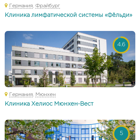
Германия
,
Фрайбург
Клиника лимфатической системы «Фёльди»
4.6
Германия
,
Мюнхен
Клиника Хелиос Мюнхен-Вест
5