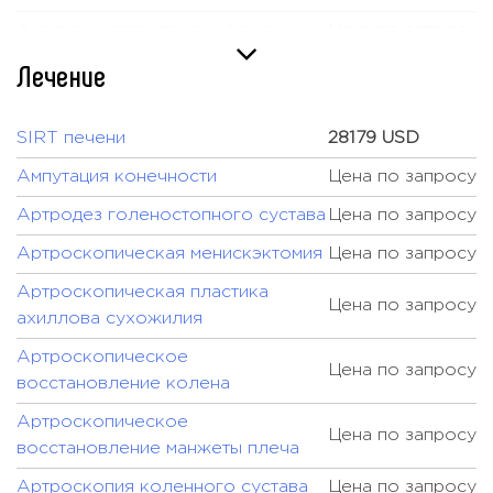
Анализы крови при лимфоме
Цена по запросу
Лечение
Артроскопия
Цена по запросу
Аудиометрия
Цена по запросу
SIRT печени
28179 USD
Базовый Check-up
1375 USD
Ампутация конечности
Цена по запросу
Биопсия
Цена по запросу
Артродез голеноcтопного сустава
Цена по запросу
Биопсия "сторожевых"
Цена по запросу
лимфоузлов
Артроскопическая менискэктомия
Цена по запросу
Биопсия головного мозга
Цена по запросу
Артроскопическая пластика
Цена по запросу
ахиллова сухожилия
Биопсия костного мозга
Цена по запросу
Артроскопическое
Биопсия костного мозга с
Цена по запросу
Цена по запросу
восстановление колена
цитогенетическим анализом
Артроскопическое
Биопсия легких
Цена по запросу
Цена по запросу
восстановление манжеты плеча
Биопсия молочной железы
Цена по запросу
Артроскопия коленного сустава
Цена по запросу