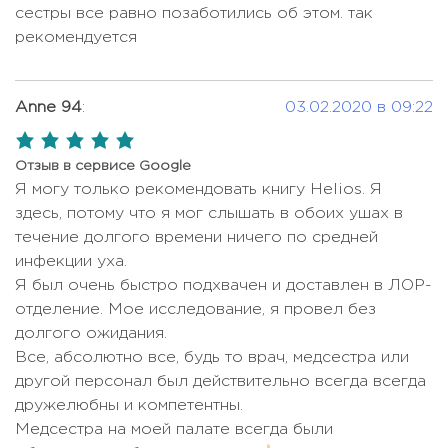
Цена по запросу
Иммуногистохимия
Цена по запросу
сестры все равно позаботились об этом. так
полипов
рекомендуется
Иммунограмма
Цена по запросу
Гастроэнтеростомия
Цена по запросу
Картирование опухоли
Цена по запросу
Геморроидэктомия
Цена по запросу
Anne 94
:
03.02.2020 в 09:22
Колоноскопия
Цена по запросу
Гистерэктомия (удаление матки)
Цена по запросу
5,0
Кольпоскопия с биопсией
Цена по запросу
Гликолевый пилинг (лицо)
Цена по запросу
rating
Отзыв в сервисе Google
Комплексная диагностика
Я могу только рекомендовать книгу Helios. Я
Гормонотерапия
Цена по запросу
Цена по запросу
колоректальной патологии
здесь, потому что я мог слышать в обоих ушах в
Гормонотерапия при раке
течение долгого времени ничего по средней
Цена по запросу
9628 USD -
простаты
Комплексная диагностика лимфом
инфекции уха.
12328 USD
Гормонотерапия рака груди
Я был очень быстро подхвачен и доставлен в ЛОР-
Цена по запросу
Комплексная диагностика
отделение. Мое исследование, я провел без
Цена по запросу
Дискэктомия
Цена по запросу
нейробластомы
долгого ожидания.
Дистальная панкреатэктомия
Цена по запросу
Все, абсолютно все, будь то врач, медсестра или
Комплексная диагностика
Цена по запросу
другой персонал был действительно всегда всегда
онкологии
Донорство спермы
Цена по запросу
дружелюбны и компетентны.
Комплексная диагностика после
18786 USD -
Медсестра на моей палате всегда были
Цена по запросу
Замена коленного сустава
инсульта