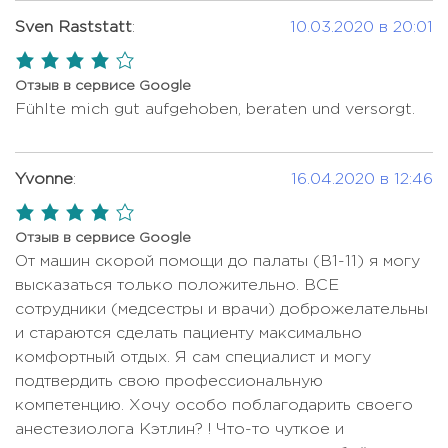
Краниотомия
Цена по запросу
Sven Raststatt
:
10.03.2020 в 20:01
Консультация интервенционного
Цена по запросу
радиолога
Лазерное удаление варикозного
4,0
Цена по запросу
расширения вен
rating
Отзыв в сервисе Google
528 USD - 645
Консультация нейрохирурга
Fühlte mich gut aufgehoben, beraten und versorgt.
USD
Лапароскопическая
9393 USD -
простатэктомия
17025 USD
Консультация нефролога
Цена по запросу
Лапароскопическая тотальная
Yvonne
:
16.04.2020 в 12:46
Консультация онкогематолога
587 USD
Цена по запросу
мезоректумэктомия
4,0
Консультация ортопеда
Цена по запросу
Лигирование геморроидальных
rating
Отзыв в сервисе Google
Цена по запросу
Консультация отоларинголога
Цена по запросу
узлов латексными кольцами
От машин скорой помощи до палаты (B1-11) я могу
высказаться только положительно. ВСЕ
Консультация офтальмолога
Цена по запросу
Лимфаденэктомия
Цена по запросу
сотрудники (медсестры и врачи) доброжелательны
Консультация педиатра
Цена по запросу
Лучевая терапия
9393 USD
и стараются сделать пациенту максимально
комфортный отдых. Я сам специалист и могу
469 USD - 587
Лучевая терапия опухолей
Консультация радиолога
Цена по запросу
подтвердить свою профессиональную
USD
головного мозга
компетенцию. Хочу особо поблагодарить своего
Консультация с составлением
Лучевая терапия при раке гортани
Цена по запросу
анестезиолога Кэтлин? ! Что-то чуткое и
469 USD
плана лечения