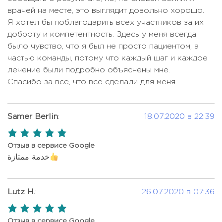
МРТ головного мозга с
Лучевая терапия при раке шейки
врачей на месте, это выглядит довольно хорошо.
Цена по запросу
Цена по запросу
контрастом
матки
Я хотел бы поблагодарить всех участников за их
доброту и компетентность. Здесь у меня всегда
МРТ грудной клетки
Цена по запросу
Лучевая терапия при раке яичка
Цена по запросу
было чувство, что я был не просто пациентом, а
МРТ одного отдела
Цена по запросу
Лучевая терапия при раке яичника
Цена по запросу
частью команды, потому что каждый шаг и каждое
лечение были подробно объяснены мне.
МРТ поясничного отдела
Цена по запросу
21134 USD -
Лучевая терапия при саркоме
Спасибо за все, что все сделали для меня.
25831 USD
Обследование реципиента перед
10567 USD -
ТКМ
14089 USD
Малоинвазивная фузия
позвоночника (сращение
Цена по запросу
Samer Berlin
:
18.07.2020 в 22:39
3104 USD - 3398
Онкологический Check-up
соседних позвонков)
USD
5,0
rating
Медикаментозное лечение
Онкологический Check-up для
Отзыв в сервисе Google
Цена по запросу
3400 USD
эпилепсии
خدمة ممتازة
женщин
Миомэктомия (удаление миомы
Онкологический Check-up для
Цена по запросу
3105 USD
матки)
мужчин
Lutz H.
:
26.07.2020 в 07:36
Неврологическая реабилитация
Пальцевое ректальное
5,0
528 USD
Цена по запросу
(за 1 день)
исследование простаты
rating
Отзыв в сервисе Google