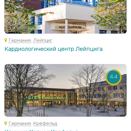
Германия
,
Лейпциг
Кардиологический центр Лейпцига
4.4
Германия
,
Крефельд