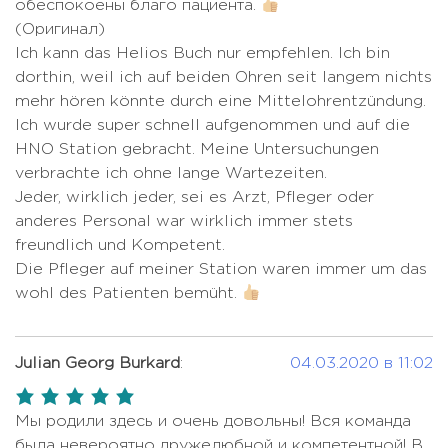
28179 USD
обеспокоены благо пациента.
(Оригинал)
Комплексная диагностика при
10567 USD -
Замена лодыжечного сустава
Цена по запросу
Ich kann das Helios Buch nur empfehlen. Ich bin
апластической анемии
14089 USD
8923 USD -
dorthin, weil ich auf beiden Ohren seit langem nichts
Замена тазобедренного сустава
Комплексная диагностика при
16320 USD
mehr hören könnte durch eine Mittelohrentzündung.
Цена по запросу
раке поджелудочной железы
Ich wurde super schnell aufgenommen und auf die
Замена тазобедренного сустава
Цена по запросу
Комплексная диагностика при
HNO Station gebracht. Meine Untersuchungen
малоинвазивным методом ALMIS
Цена по запросу
раке шейки матки
verbrachte ich ohne lange Wartezeiten.
Иммунотерапия Кейтрудой
Jeder, wirklich jeder, sei es Arzt, Pfleger oder
Цена по запросу
Комплексная диагностика рака
2935 USD - 3522
(Пембролизумаб)
anderes Personal war wirklich immer stets
предстательной железы
USD
freundlich und Kompetent.
Иммунотерапия при раке легких
Цена по запросу
Комплексная диагностика рака
821 USD - 1526
Die Pfleger auf meiner Station waren immer um das
Иммунотерапия при раке простаты
Цена по запросу
щитовидной железы
USD
wohl des Patienten bemüht.
Кесарево сечение
9393 USD
Комплексная диагностика
4109 USD - 7631
рассеянного склероза
USD
Колоноскопия с удалением
Julian Georg Burkard
:
04.03.2020 в 11:02
Цена по запросу
полипа
Комплексная диагностика
5,0
Цена по запросу
ретинобластомы
Колэктомия (резекция толстой
rating
Мы родили здесь и очень довольны! Вся команда
Цена по запросу
кишки)
7044 USD - 11741
была невероятно дружелюбной и компетентной! В