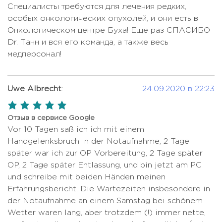
10449 USD
Специалисты требуются для лечения редких,
Реконструкция передней
особых онкологических опухолей, и они есть в
Цена по запросу
крестообразной связки
Онкологическом центре Буха! Еще раз СПАСИБО
Dr. Танн и вся его команда, а также весь
Роды
7044 USD
медперсонал!
Терапия стволовыми клетками
Цена по запросу
Трансплантация костного мозга
Цена по запросу
Uwe Albrecht
:
24.09.2020 в 22:23
Удаление медуллобластомы
Цена по запросу
5,0
rating
Химиотерапия при раке молочной
Отзыв в сервисе Google
Цена по запросу
железы
Vor 10 Tagen saß ich ich mit einem
Handgelenksbruch in der Notaufnahme, 2 Tage
Химиотерапия при раке почки
Цена по запросу
später war ich zur OP Vorbereitung, 2 Tage später
Хирургия щитовидной железы под
OP, 2 Tage später Entlassung, und bin jetzt am PC
Цена по запросу
нейромониторингом
und schreibe mit beiden Händen meinen
Erfahrungsbericht. Die Wartezeiten insbesondere in
der Notaufnahme an einem Samstag bei schönem
Wetter waren lang, aber trotzdem (!) immer nette,