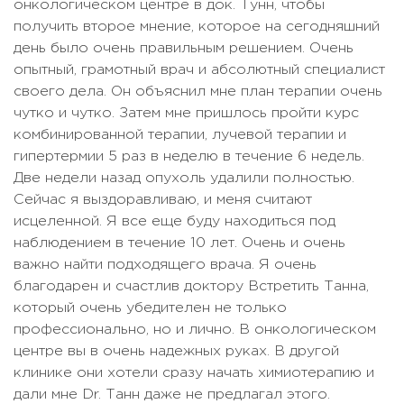
Радиойодтерапия
онкологическом центре в док. Тунн, чтобы
7044 USD
получить второе мнение, которое на сегодняшний
Радиочастотная абляция печени
29353 USD
день было очень правильным решением. Очень
опытный, грамотный врач и абсолютный специалист
Радиоэмболизация печени
Цена по запросу
своего дела. Он объяснил мне план терапии очень
Резекция кости
Цена по запросу
чутко и чутко. Затем мне пришлось пройти курс
комбинированной терапии, лучевой терапии и
Резекция кости с заменой
Цена по запросу
гипертермии 5 раз в неделю в течение 6 недель.
имплантатом
Две недели назад опухоль удалили полностью.
Резекция печени
Цена по запросу
Сейчас я выздоравливаю, и меня считают
исцеленной. Я все еще буду находиться под
Резекция почки
Цена по запросу
наблюдением в течение 10 лет. Очень и очень
Резекция при раке печени
Цена по запросу
важно найти подходящего врача. Я очень
благодарен и счастлив доктору Встретить Танна,
Резекция прямой кишки
Цена по запросу
который очень убедителен не только
Резекция толстого кишечника
Цена по запросу
профессионально, но и лично. В онкологическом
центре вы в очень надежных руках. В другой
Резекция тонкой кишки
Цена по запросу
клинике они хотели сразу начать химиотерапию и
8806 USD -
дали мне Dr. Танн даже не предлагал этого.
Резекция щитовидной железы