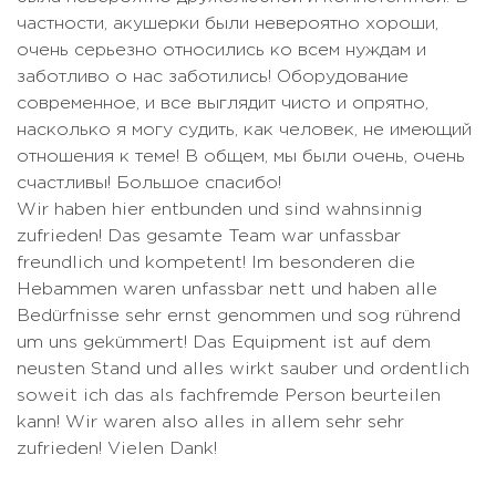
Комплексная диагностика саркомы
USD
частности, акушерки были невероятно хороши,
Комплексное лечение
Цена по запросу
очень серьезно относились ко всем нуждам и
нейробластомы
Комплексная диагностика
Цена по запросу
заботливо о нас заботились! Оборудование
хондросаркомы
Комплексное лечение
современное, и все выглядит чисто и опрятно,
Цена по запросу
рабдомиосаркомы
Комплексная диагностика
насколько я могу судить, как человек, не имеющий
1526 USD
щитовидной железы
Комплексное лечение рака
отношения к теме! В общем, мы были очень, очень
9980 USD -
щитовидной железы
счастливы! Большое спасибо!
10919 USD
Комплексная диагностика
4109 USD
Wir haben hier entbunden und sind wahnsinnig
эпилепсии
Комплексное лечение
Цена по запросу
zufrieden! Das gesamte Team war unfassbar
ретинобластомы
Комплексный диагноз лейкемии
Цена по запросу
freundlich und kompetent! Im besonderen die
Комплексное лечение саркомы
23482 USD -
Hebammen waren unfassbar nett und haben alle
469 USD - 587
Консультация гастроэнтеролога
Юинга
93931 USD
Bedürfnisse sehr ernst genommen und sog rührend
USD
um uns gekümmert! Das Equipment ist auf dem
Конизация шейки матки
Цена по запросу
587 USD - 821
neusten Stand und alles wirkt sauber und ordentlich
Консультация гематолога
USD
Конизация шейки матки с
soweit ich das als fachfremde Person beurteilen
Цена по запросу
биопсией
kann! Wir waren also alles in allem sehr sehr
Консультация гепатолога
Цена по запросу
zufrieden! Vielen Dank!
Консервативное лечение
7631 USD - 8219
293 USD - 587
Консультация гинеколога
сколиоза
USD
USD