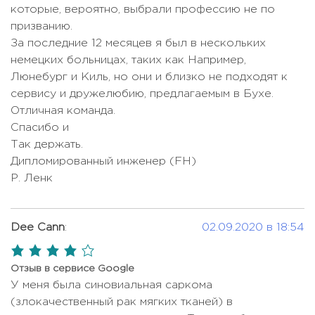
которые, вероятно, выбрали профессию не по
23482 USD -
Операция при саркоме
призванию.
46965 USD
За последние 12 месяцев я был в нескольких
Операция при сирингомиелии
Цена по запросу
немецких больницах, таких как Например,
Люнебург и Киль, но они и близко не подходят к
Операция при сколиозе
Цена по запросу
сервису и дружелюбию, предлагаемым в Бухе.
Операция при Халюс Вальгус
Цена по запросу
Отличная команда.
Спасибо и
Операция Уиппла
Цена по запросу
Так держать.
Ортогнатическая операция
Цена по запросу
Дипломированный инженер (FH)
Ортопедическая реабилитация (за
Р. Ленк
293 USD
1 день)
Остеопластика
Цена по запросу
Dee Cann
:
02.09.2020 в 18:54
Остеотомия большеберцовой
4,0
Цена по запросу
кости с реконструкцией
rating
Отзыв в сервисе Google
У меня была синовиальная саркома
Остеотомия челюсти
Цена по запросу
(злокачественный рак мягких тканей) в
3405 USD -