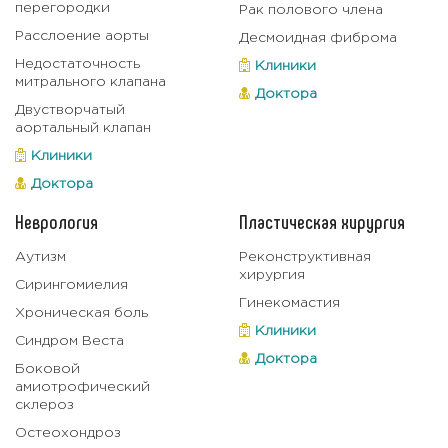
перегородки
Рак полового члена
Расслоение аорты
Десмоидная фиброма
Недостаточность
Клиники
митрального клапана
Доктора
Двустворчатый
аортальный клапан
Клиники
Доктора
Неврология
Пластическая хирургия
Аутизм
Реконструктивная
хирургия
Сирингомиелия
Гинекомастия
Хроническая боль
Клиники
Синдром Веста
Доктора
Боковой
амиотрофический
склероз
Остеохондроз