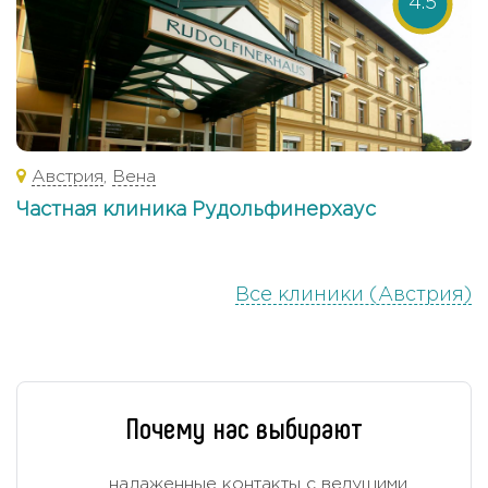
4.5
Австрия
,
Вена
Частная клиника Рудольфинерхаус
Все клиники (Австрия)
Почему нас выбирают
налаженные контакты с ведущими