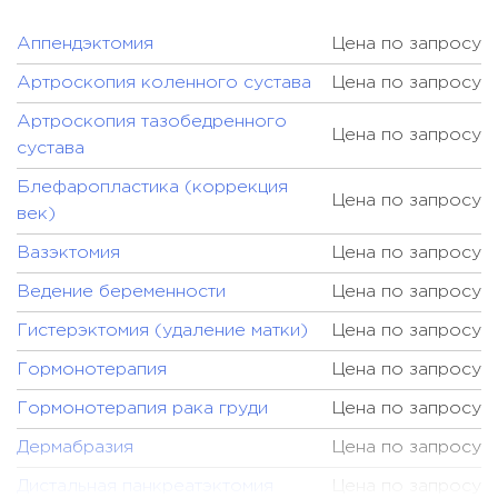
Биопсия печени
Цена по запросу
Биопсия поджелудочной железы
Цена по запросу
Аппендэктомия
Цена по запросу
Биопсия почки
Цена по запросу
Артроскопия коленного сустава
Цена по запросу
Биопсия щитовидной железы
Цена по запросу
Артроскопия тазобедренного
Цена по запросу
сустава
Гастроскопия
671 USD
Блефаропластика (коррекция
Гастроэнтерологическая
Цена по запросу
1885 USD
век)
диагностика
Вазэктомия
Цена по запросу
Комплексная диагностика зрения
300 USD
Ведение беременности
Цена по запросу
Комплексная диагностика
447 USD
щитовидной железы
Гистерэктомия (удаление матки)
Цена по запросу
Консультация анестезиолога
Цена по запросу
Гормонотерапия
Цена по запросу
Консультация гастроэнтеролога
Цена по запросу
Гормонотерапия рака груди
Цена по запросу
Консультация гематолога
Цена по запросу
Дермабразия
Цена по запросу
Консультация гепатолога
Цена по запросу
Дистальная панкреатэктомия
Цена по запросу