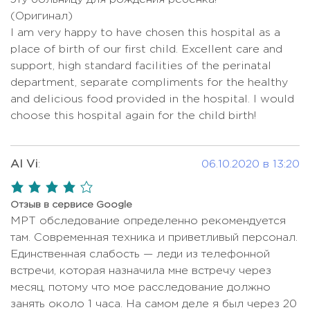
Повторная ринопластика
Цена по запросу
(Оригинал)
(ревизионная ринопластика)
I am very happy to have chosen this hospital as a
Подтяжка груди с увеличением
Цена по запросу
place of birth of our first child. Excellent care and
support, high standard facilities of the perinatal
Простатэктомия
Цена по запросу
department, separate compliments for the healthy
Резекция почки
Цена по запросу
and delicious food provided in the hospital. I would
Ринопластика (пластика носа)
choose this hospital again for the child birth!
Цена по запросу
Ринопластика кончика носа
Цена по запросу
Al Vi
:
06.10.2020 в 13:20
8601 USD - 8719
Роды
USD
4,0
rating
Септопластика
Цена по запросу
Отзыв в сервисе Google
МРТ обследование определенно рекомендуется
Субтотальная тиреоидэктомия
Цена по запросу
там. Современная техника и приветливый персонал.
Увеличение груди
Цена по запросу
Единственная слабость — леди из телефонной
встречи, которая назначила мне встречу через
Удаление полипов ЖКТ
Цена по запросу
месяц, потому что мое расследование должно
Удаление почки
Цена по запросу
занять около 1 часа. На самом деле я был через 20