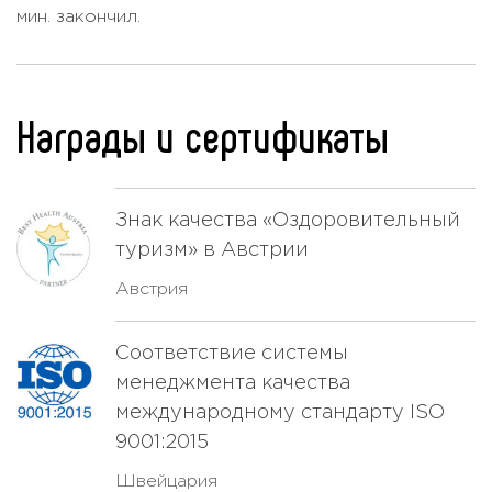
мин. закончил.
Уменьшение груди
Цена по запросу
Химиотерапия
Цена по запросу
Химиотерапия при лейкозе
Цена по запросу
Награды и сертификаты
Химиотерапия при раке молочной
Цена по запросу
железы
Знак качества «Оздоровительный
туризм» в Австрии
Австрия
Соответствие системы
менеджмента качества
международному стандарту ISO
9001:2015
Швейцария