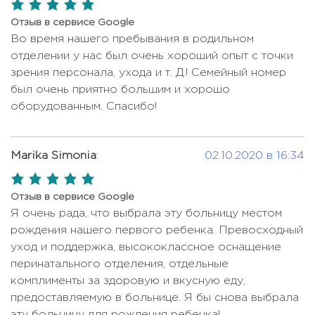
5,0
Липосакция коленей
Цена по запросу
МРТ одного отдела
Цена по запросу
rating
Отзыв в сервисе Google
Липосакция рук
Цена по запросу
Во время нашего пребывания в родильном
Обследование опорно-
Цена по запросу
Липосакция спины
Цена по запросу
отделении у нас был очень хороший опыт с точки
двигательной системы
зрения персонала, ухода и т. Д.! Семейный номер
Липосакция шеи
Цена по запросу
Онкологический Check-up
4218 USD
был очень приятно большим и хорошо
Липосакция ягодиц
Цена по запросу
оборудованным. Спасибо!
Сцинтиграфия
Цена по запросу
Мастэктомия
Цена по запросу
УЗИ
Цена по запросу
Медикаментозное лечение
Marika Simonia
:
02.10.2020 в 16:34
УЗИ сердца
240 USD
Цена по запросу
эпилепсии
5,0
ЭКГ
96 USD
Оофорэктомия
Цена по запросу
rating
Отзыв в сервисе Google
Электромиография (ЭМГ)
217 USD
Я очень рада, что выбрала эту больницу местом
Операция при переломе кости
Цена по запросу
рождения нашего первого ребенка. Превосходный
Электронейрография
Цена по запросу
Операция при сколиозе
Цена по запросу
уход и поддержка, высококлассное оснащение
Эргометрия
201 USD
перинатального отделения, отдельные
Операция Уиппла
Цена по запросу
ЭЭГ (Электроэнцефалография)
комплименты за здоровую и вкусную еду,
Цена по запросу
Открытая ринопластика
Цена по запросу
предоставляемую в больнице. Я бы снова выбрала
эту больницу для рождения ребенка!