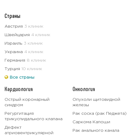
Страны
Австрия
3 клиник
Швейцария
4 клиник
Израиль
3 клиник
Украина
4 клиник
Германия
8 клиник
Турция
10 клиник
Все страны
Кардиология
Онкология
Острый коронарный
Опухоли щитовидной
синдром
железы
Регургитация
Рак соска (рак Педжета)
трикуспидального клапана
Саркома Капоши
Дефект
Рак анального канала
атриовентрикулярной